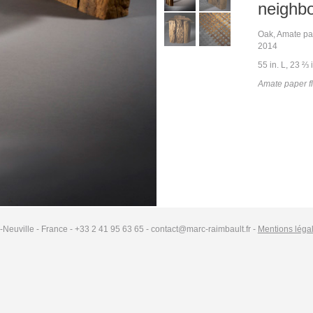
neighb
Oak, Amate pa
2014
55 in. L, 23 ⅔ 
Amate paper fl
-Neuville - France - +33 2 41 95 63 65 - contact@marc-raimbault.fr -
Mentions léga