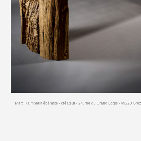
Marc Raimbault ébéniste - créateur - 24, rue du Grand Logis - 49220 Grez