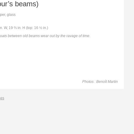
our’s beams)
ORPHÉE (ORPHEUS)
SHIRUBAÏNU
per, glass
TABLE ET CHAISE (TABLE AND CHAIR)
PAS D’AILE (STEP WING)
in. W, 19 ⅔ in. H (top: 16 ½ in.)
BRAIN D’ÉBÈNE (BRAIN EBONY)
TABLE BASSE ARDOISE (SLATE COFFEE
oats between old beams wear out by the ravage of time.
TABLE)
DEUX CORPS POUR UN VIDE (TWO BODIES
AND A VOID)
PARIS MILAN SHANGHAÏ
TARAMARCAZ
KHÉOPS (CHEOPS)
CONVERGENCE
Photos : Benoît Martin
les