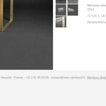
Macassar ebon
2014
72 ⅓ in. L, 18 
Derived from 
-Neuville - France - +33 2 41 95 63 65 - contact@marc-raimbault.fr -
Mentions léga