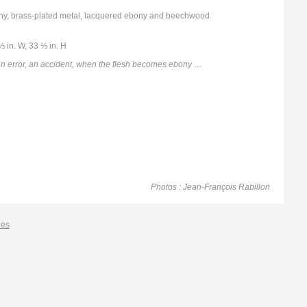
ORPHÉE (ORPHEUS)
y, brass-plated metal, lacquered ebony and beechwood
SHIRUBAÏNU
TABLE ET CHAISE (TABLE AND CHAIR)
⅓ in. W, 33 ⅓ in. H
PAS D’AILE (STEP WING)
BRAIN D’ÉBÈNE (BRAIN EBONY)
an error, an accident, when the flesh becomes ebony …
TABLE BASSE ARDOISE (SLATE COFFEE
TABLE)
DEUX CORPS POUR UN VIDE (TWO BODIES
AND A VOID)
PARIS MILAN SHANGHAÏ
TARAMARCAZ
KHÉOPS (CHEOPS)
CONVERGENCE
Photos : Jean-François Rabillon
les