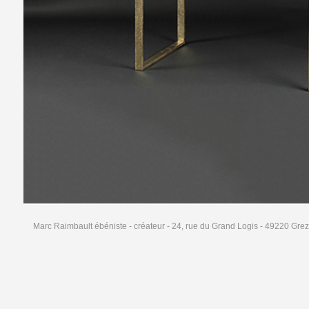
Marc Raimbault ébéniste - créateur - 24, rue du Grand Logis - 49220 Grez