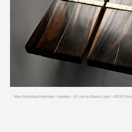
Marc Raimbault ébéniste - créateur - 24, rue du Grand Logis - 49220 Grez