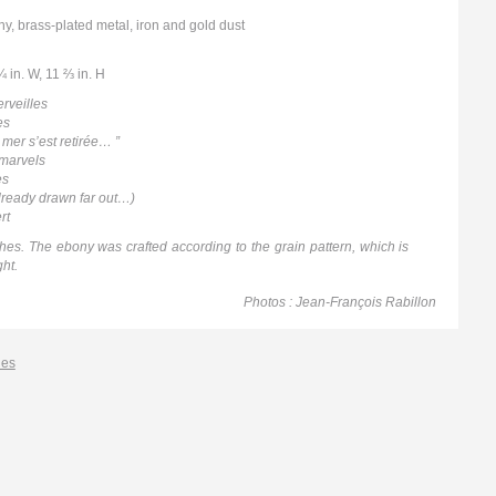
ORPHÉE (ORPHEUS)
, brass-plated metal, iron and gold dust
SHIRUBAÏNU
TABLE ET CHAISE (TABLE AND CHAIR)
¾ in. W, 11 ⅔ in. H
PAS D’AILE (STEP WING)
BRAIN D’ÉBÈNE (BRAIN EBONY)
rveilles
es
TABLE BASSE ARDOISE (SLATE COFFEE
 mer s’est retirée… ”
TABLE)
marvels
DEUX CORPS POUR UN VIDE (TWO BODIES
es
AND A VOID)
lready drawn far out…)
PARIS MILAN SHANGHAÏ
rt
TARAMARCAZ
es. The ebony was crafted according to the grain pattern, which is
KHÉOPS (CHEOPS)
ght.
CONVERGENCE
Photos : Jean-François Rabillon
les