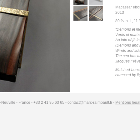
Macassar ebony
2013
80 ⅔ in. L, 11 
“Démons et me
Vents et maré
Au loin déjà la
(Demons and 
Winds and tid
The sea has a
Jacques Préve
Matched bench
caressed by li
-Neuville - France - +33 2 41 95 63 65 - contact@marc-raimbault.fr -
Mentions léga