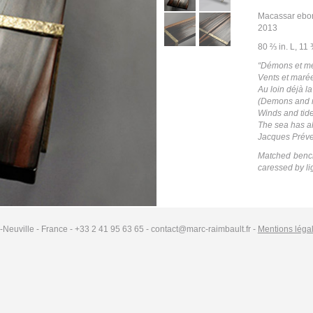
Macassar ebony
2013
80 ⅔ in. L, 11 
“Démons et me
Vents et maré
Au loin déjà la
(Demons and 
Winds and tid
The sea has a
Jacques Préve
Matched bench
caressed by li
-Neuville - France - +33 2 41 95 63 65 - contact@marc-raimbault.fr -
Mentions léga