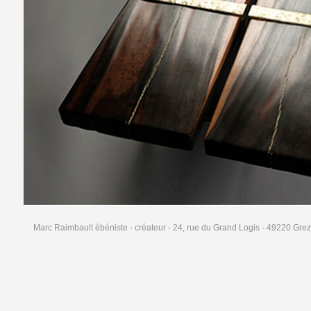
Marc Raimbault ébéniste - créateur - 24, rue du Grand Logis - 49220 Grez