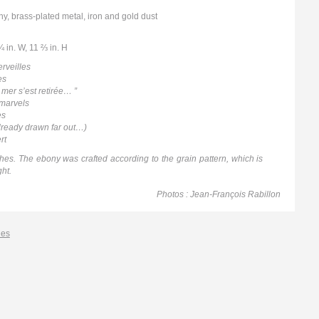
ORPHÉE (ORPHEUS)
, brass-plated metal, iron and gold dust
SHIRUBAÏNU
TABLE ET CHAISE (TABLE AND CHAIR)
¾ in. W, 11 ⅔ in. H
PAS D’AILE (STEP WING)
BRAIN D’ÉBÈNE (BRAIN EBONY)
rveilles
es
TABLE BASSE ARDOISE (SLATE COFFEE
 mer s’est retirée… ”
TABLE)
marvels
DEUX CORPS POUR UN VIDE (TWO BODIES
es
AND A VOID)
lready drawn far out…)
PARIS MILAN SHANGHAÏ
rt
TARAMARCAZ
es. The ebony was crafted according to the grain pattern, which is
KHÉOPS (CHEOPS)
ght.
CONVERGENCE
Photos : Jean-François Rabillon
les